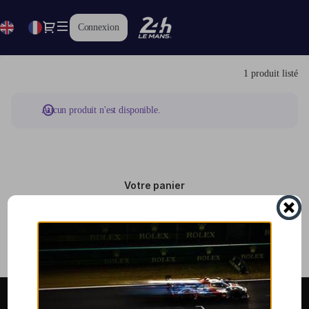
Liste
des
Dialogue
en
Langue
Connexion
produits
courante
-
Service
1 produit listé
Billetterie
Aucun produit n'est disponible.
Votre panier
Votre panier est vide.
Informations générales